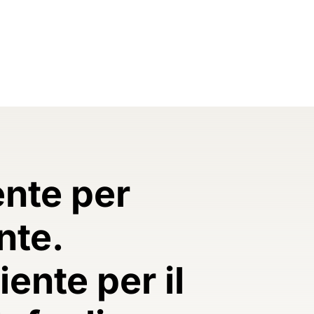
ente per
nte.
ente per il