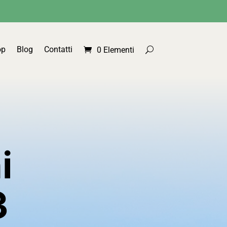
op
Blog
Contatti
0 Elementi
i
3