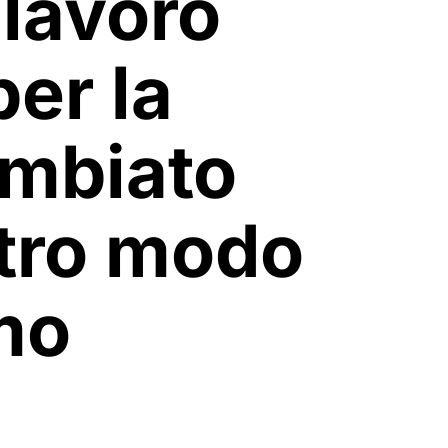
 lavoro
er la
ambiato
tro modo
mo