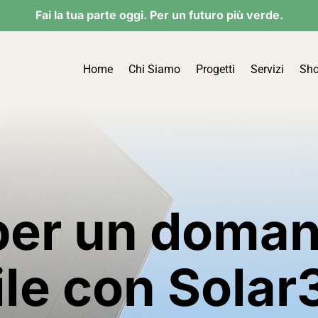
Fai la tua parte oggi. Per un futuro più verde.
Home
Chi Siamo
Progetti
Servizi
Sh
per un doman
ile con Solar