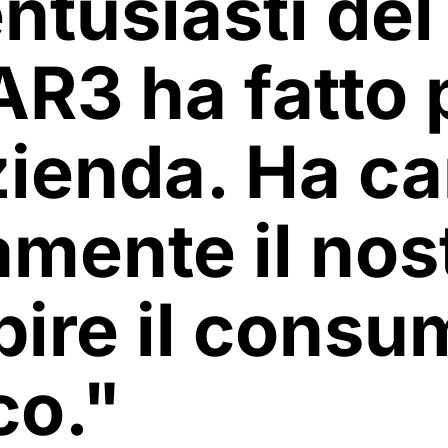
ntusiasti del
R3 ha fatto p
zienda. Ha c
mente il nos
pire il consu
co."