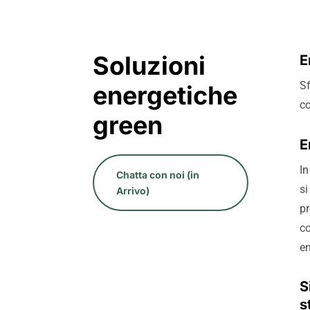
Soluzioni
E
Sf
energetiche
co
green
E
In
Chatta con noi (in
si
Arrivo)
p
co
en
S
s