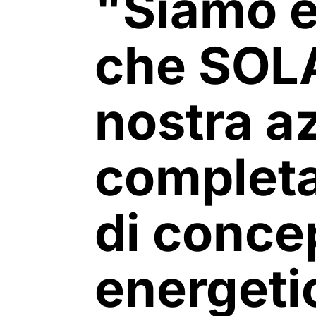
"Siamo e
che SOLA
nostra a
completa
di conce
energeti