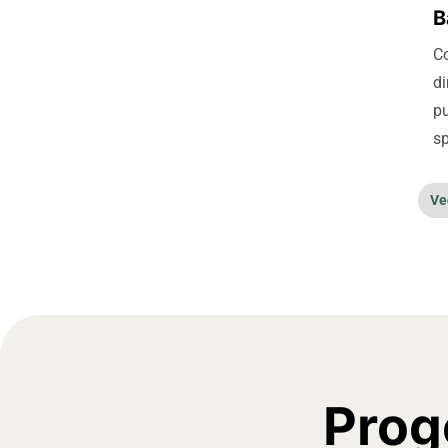
B
Co
di
pu
sp
Ved
Proge